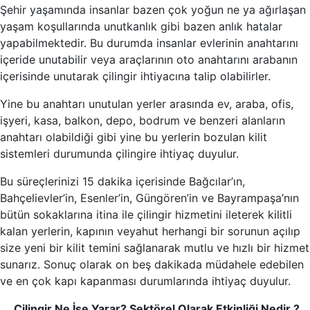
Şehir yaşamında insanlar bazen çok yoğun ne ya ağırlaşan
yaşam koşullarında unutkanlık gibi bazen anlık hatalar
yapabilmektedir. Bu durumda insanlar evlerinin anahtarını
içeride unutabilir veya araçlarının oto anahtarını arabanın
içerisinde unutarak çilingir ihtiyacına talip olabilirler.
Yine bu anahtarı unutulan yerler arasında ev, araba, ofis,
işyeri, kasa, balkon, depo, bodrum ve benzeri alanların
anahtarı olabildiği gibi yine bu yerlerin bozulan kilit
sistemleri durumunda çilingire ihtiyaç duyulur.
Bu süreçlerinizi 15 dakika içerisinde Bağcılar’ın,
Bahçelievler’in, Esenler’in, Güngören’in ve Bayrampaşa’nın
bütün sokaklarına itina ile çilingir hizmetini ileterek kilitli
kalan yerlerin, kapının veyahut herhangi bir sorunun açılıp
size yeni bir kilit temini sağlanarak mutlu ve hızlı bir hizmet
sunarız. Sonuç olarak on beş dakikada müdahele edebilen
ve en çok kapı kapanması durumlarında ihtiyaç duyulur.
Çilingir Ne İşe Yarar? Sektörel Olarak Etkinliği Nedir ?