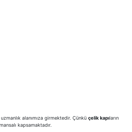
 da uzmanlık alanımıza girmektedir. Çünkü
çelik kapı
ların
amansalı kapsamaktadır.