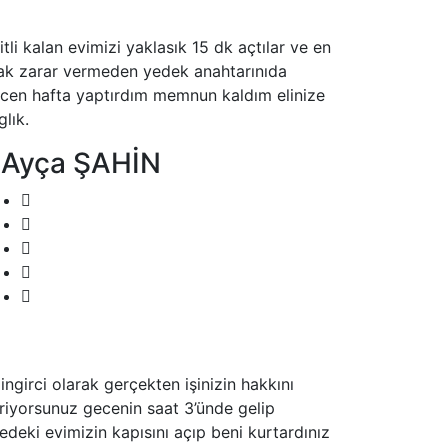
litli kalan evimizi yaklasık 15 dk açtılar ve en
ak zarar vermeden yedek anahtarınıda
cen hafta yaptırdım memnun kaldım elinize
glık.
 Ayça ŞAHİN
lingirci olarak gerçekten işinizin hakkını
riyorsunuz gecenin saat 3’ünde gelip
tedeki evimizin kapısını açıp beni kurtardınız