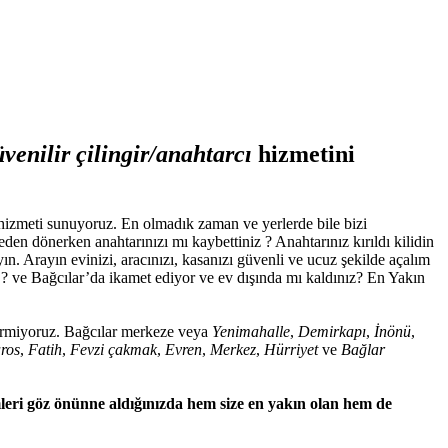
üvenilir
çilingir/anahtarcı
hizmetini
izmeti sunuyoruz. En olmadık zaman ve yerlerde bile bizi
n dönerken anahtarınızı mı kaybettiniz ? Anahtarınız kırıldı kilidin
ın. Arayın evinizi, aracınızı, kasanızı güvenli ve ucuz şekilde açalım
z ? ve Bağcılar’da ikamet ediyor ve ev dışında mı kaldınız? En Yakın
r vermiyoruz. Bağcılar merkeze veya
Yenimahalle
,
Demirkapı
,
İnönü
,
ros
,
Fatih
,
Fevzi çakmak
,
Evren
,
Merkez
,
Hürriyet
ve
Bağlar
leri göz önünne aldığınızda hem size en yakın olan hem de