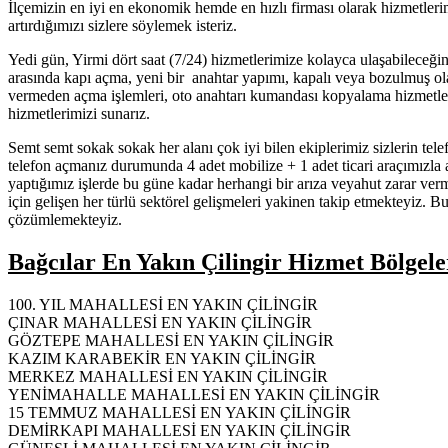
İlçemizin en iyi en ekonomik hemde en hızlı firması olarak hizmetlerimi
artırdığımızı sizlere söylemek isteriz.
Yedi gün, Yirmi dört saat (7/24) hizmetlerimize kolayca ulaşabileceği
arasında kapı açma, yeni bir anahtar yapımı, kapalı veya bozulmuş olan
vermeden açma işlemleri, oto anahtarı kumandası kopyalama hizmetler
hizmetlerimizi sunarız.
Semt semt sokak sokak her alanı çok iyi bilen ekiplerimiz sizlerin te
telefon açmanız durumunda 4 adet mobilize + 1 adet ticari araçımızla
yaptığımız işlerde bu güne kadar herhangi bir arıza veyahut zarar ve
için gelişen her türlü sektörel gelişmeleri yakinen takip etmekteyiz. B
çözümlemekteyiz.
Bağcılar En Yakın Çilingir Hizmet Bölgele
100. YIL MAHALLESİ EN YAKIN ÇİLİNGİR
ÇINAR MAHALLESİ EN YAKIN ÇİLİNGİR
GÖZTEPE MAHALLESİ EN YAKIN ÇİLİNGİR
KAZIM KARABEKİR EN YAKIN ÇİLİNGİR
MERKEZ MAHALLESİ EN YAKIN ÇİLİNGİR
YENİMAHALLE MAHALLESİ EN YAKIN ÇİLİNGİR
15 TEMMUZ MAHALLESİ EN YAKIN ÇİLİNGİR
DEMİRKAPI MAHALLESİ EN YAKIN ÇİLİNGİR