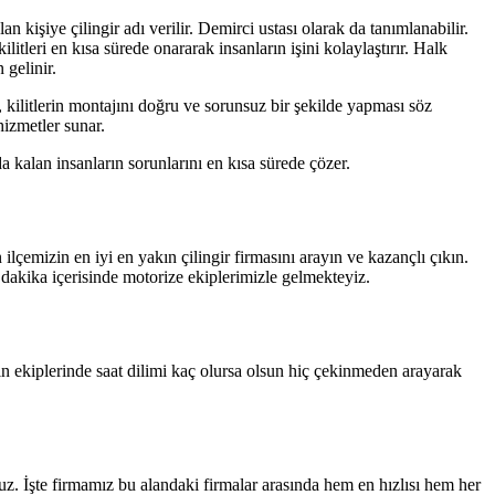
an kişiye çilingir adı verilir. Demirci ustası olarak da tanımlanabilir.
kilitleri en kısa sürede onararak insanların işini kolaylaştırır. Halk
 gelinir.
, kilitlerin montajını doğru ve sorunsuz bir şekilde yapması söz
hizmetler sunar.
da kalan insanların sorunlarını en kısa sürede çözer.
lçemizin en iyi en yakın çilingir firmasını arayın ve kazançlı çıkın.
 dakika içerisinde motorize ekiplerimizle gelmekteyiz.
n ekiplerinde saat dilimi kaç olursa olsun hiç çekinmeden arayarak
nuz. İşte firmamız bu alandaki firmalar arasında hem en hızlısı hem her