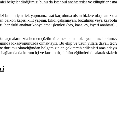
zi belgelendirdiğimizi bunu da İstanbul anahtarcılar ve çilingirler esnaf
nizi bunun için tek yapmanız saat kaç olursa olsun bizlere ulaşmanız o
 balkon kapısı kilit yapımı, kilidi çalışmayan, bozulmuş veya kaybolmuş
i, her türlü anahtar kopyalama işlemleri (oto, kasa, ev, işyeri anah
lefon açmalarınızda hemen çözüm üretmek adına lokasyonunuzda oluruz. İ
 anında lokasyonunuzda olmaktayız. Bu ekip ve uzun yıllara dayalı tecr
rme durumu olmadığından bölgemizin en çok tercih edilenleri arasınday
u bağlamda da kurum içi ve kurum dışı bütün eğitimleri de alarak sizleri
ri