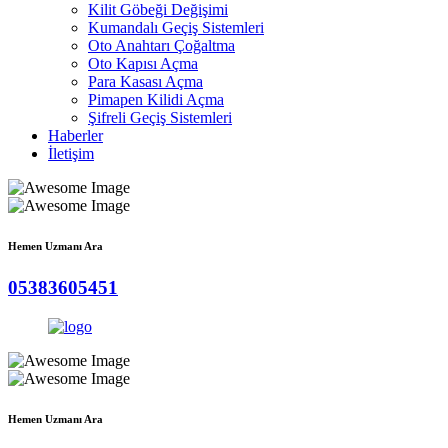
Kilit Göbeği Değişimi
Kumandalı Geçiş Sistemleri
Oto Anahtarı Çoğaltma
Oto Kapısı Açma
Para Kasası Açma
Pimapen Kilidi Açma
Şifreli Geçiş Sistemleri
Haberler
İletişim
Hemen Uzmanı Ara
05383605451
Hemen Uzmanı Ara