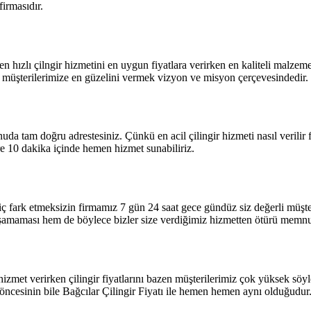
firmasıdır.
 hızlı çilngir hizmetini en uygun fiyatlara verirken en kaliteli malzem
li müşterilerimize en güzelini vermek vizyon ve misyon çerçevesindedir.
nuda tam doğru adrestesiniz. Çünkü en acil çilingir hizmeti nasıl verili
ere 10 dakika içinde hemen hizmet sunabiliriz.
 hiç fark etmeksizin firmamız 7 gün 24 saat gece gündüz siz değerli müşte
şamaması hem de böylece bizler size verdiğimiz hizmetten ötürü memn
izmet verirken çilingir fiyatlarını bazen müşterilerimiz çok yüksek söyl
 öncesinin bile Bağcılar Çilingir Fiyatı ile hemen hemen aynı olduğudur