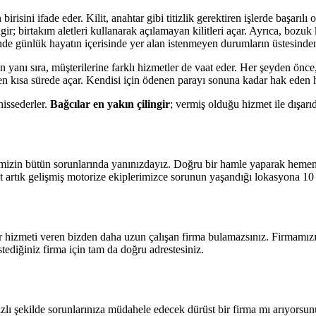
ini ifade eder. Kilit, anahtar gibi titizlik gerektiren işlerde başarılı ol
ngir; birtakım aletleri kullanarak açılamayan kilitleri açar. Ayrıca, bozuk 
de günlük hayatın içerisinde yer alan istenmeyen durumların üstesinden
n yanı sıra, müşterilerine farklı hizmetler de vaat eder. Her şeyden önce
k en kısa sürede açar. Kendisi için ödenen parayı sonuna kadar hak eden 
hissederler.
Bağcılar en yakın çilingir
; vermiş olduğu hizmet ile dışarı
rimizin bütün sorunlarında yanınızdayız. Doğru bir hamle yaparak hemen i
at artık gelişmiş motorize ekiplerimizce sorunun yaşandığı lokasyona 10
r hizmeti veren bizden daha uzun çalışan firma bulamazsınız. Firmamızı
stediğiniz firma için tam da doğru adrestesiniz.
hızlı şekilde sorunlarınıza müdahele edecek dürüst bir firma mı arıyorsu