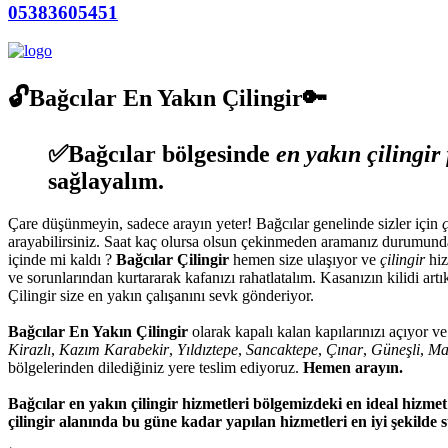
05383605451
🔓Bağcılar En Yakın Çilingir🔑
✅Bağcılar
bölgesinde
en yakın çilingir
sağlayalım.
Çare düşünmeyin, sadece arayın yeter! Bağcılar genelinde sizler için
arayabilirsiniz. Saat kaç olursa olsun çekinmeden aramanız durumunda
içinde mi kaldı ?
Bağcılar Çilingir
hemen size ulaşıyor ve
çilingir
hiz
ve sorunlarından kurtararak kafanızı rahatlatalım. Kasanızın kilidi ar
Çilingir size en yakın çalışanını sevk gönderiyor.
Bağcılar En Yakın Çilingir
olarak kapalı kalan kapılarınızı açıyor v
Kirazlı
,
Kazım Karabekir
,
Yıldıztepe
,
Sancaktepe
,
Çınar
,
Güneşli
,
Ma
bölgelerinden dilediğiniz yere teslim ediyoruz.
Hemen arayın.
Bağcılar en yakın çilingir hizmetleri bölgemizdeki en ideal hiz
çilingir alanında bu güne kadar yapılan hizmetleri en iyi şekilde