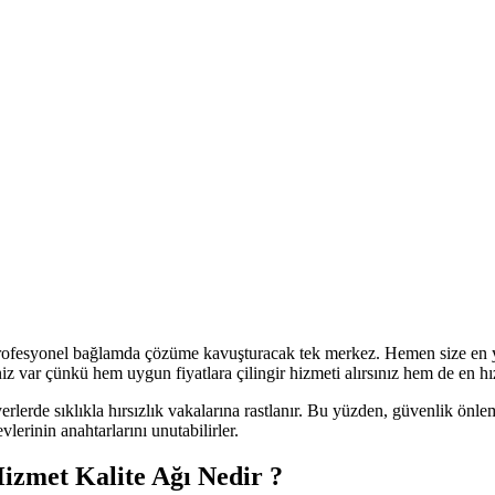
i profesyonel bağlamda çözüme kavuşturacak tek merkez. Hemen size en ya
 var çünkü hem uygun fiyatlara çilingir hizmeti alırsınız hem de en hızl
rlerde sıklıkla hırsızlık vakalarına rastlanır. Bu yüzden, güvenlik önleml
vlerinin anahtarlarını unutabilirler.
Hizmet Kalite Ağı Nedir ?