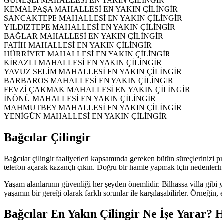
GÜNEŞLİ MAHALLESİ EN YAKIN ÇİLİNGİR
KEMALPAŞA MAHALLESİ EN YAKIN ÇİLİNGİR
SANCAKTEPE MAHALLESİ EN YAKIN ÇİLİNGİR
YILDIZTEPE MAHALLESİ EN YAKIN ÇİLİNGİR
BAĞLAR MAHALLESİ EN YAKIN ÇİLİNGİR
FATİH MAHALLESİ EN YAKIN ÇİLİNGİR
HÜRRİYET MAHALLESİ EN YAKIN ÇİLİNGİR
KİRAZLI MAHALLESİ EN YAKIN ÇİLİNGİR
YAVUZ SELİM MAHALLESİ EN YAKIN ÇİLİNGİR
BARBAROS MAHALLESİ EN YAKIN ÇİLİNGİR
FEVZİ ÇAKMAK MAHALLESİ EN YAKIN ÇİLİNGİR
İNÖNÜ MAHALLESİ EN YAKIN ÇİLİNGİR
MAHMUTBEY MAHALLESİ EN YAKIN ÇİLİNGİR
YENİGÜN MAHALLESİ EN YAKIN ÇİLİ
N
GİR
Bağcılar Çilingir
Bağcılar çilingir faaliyetleri kapsamında gereken bütün süreçleriniz
telefon açarak kazançlı çıkın. Doğru bir hamle yapmak için nedenleriniz
Yaşam alanlarının güvenliği her şeyden önemlidir. Bilhassa villa gibi ye
yaşamın bir gereği olarak farklı sorunlar ile karşılaşabilirler. Örneğin, e
Bağcılar En Yakın Çilingir Ne İşe Yarar? 