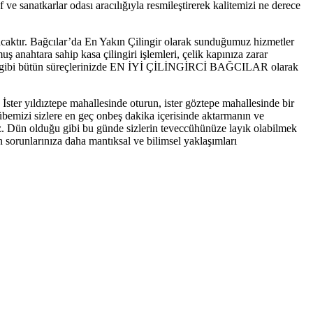
 ve sanatkarlar odası aracılığıyla resmileştirerek kalitemizi ne derece
lacaktır. Bağcılar’da En Yakın Çilingir olarak sunduğumuz hizmetler
 anahtara sahip kasa çilingiri işlemleri, çelik kapınıza zarar
tarı), gibi bütün süreçlerinizde EN İYİ ÇİLİNGİRCİ BAĞCILAR olarak
ster yıldıztepe mahallesinde oturun, ister göztepe mahallesinde bir
übemizi sizlere en geç onbeş dakika içerisinde aktarmanın ve
ız. Dün olduğu gibi bu günde sizlerin teveccühünüze layık olabilmek
n sorunlarınıza daha mantıksal ve bilimsel yaklaşımları