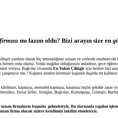
 firması
mı lazım oldu? Bizi arayın size en
g
çilingir
yardımı olarak hiç ummadığınız zaman ve yerlerde
anahtarcılık
h
 hemen orda oluruz. Yolda mağdur olduğunuzu anladınız, gece eğlencede
meti veriyor. Bağcılar civarında
En Yakın Çilingir
için hemen bizi aray
tık çalışmıyor mu ? Kapınız aniden üzerinize kapandı dışarda mı kaldını
e kilidinize, kapınıza, otomobil kapınıza, kasanıza hiçbir şekilde zara
hmutbey
,
Yavuz Selim
,
Yenigün
,
Bağcılar
,
Kemalpaşa
,
Göztepe
,
Barba
met sunan firmaların başında gelmekteyiz. Bu durumda yapılan işlem
 sunan firma olarak sizlere kendimizi takdim etmekteyiz.