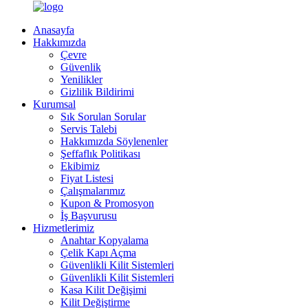
Anasayfa
Hakkımızda
Çevre
Güvenlik
Yenilikler
Gizlilik Bildirimi
Kurumsal
Sık Sorulan Sorular
Servis Talebi
Hakkımızda Söylenenler
Şeffaflık Politikası
Ekibimiz
Fiyat Listesi
Çalışmalarımız
Kupon & Promosyon
İş Başvurusu
Hizmetlerimiz
Anahtar Kopyalama
Çelik Kapı Açma
Güvenlikli Kilit Sistemleri
Güvenlikli Kilit Sistemleri
Kasa Kilit Değişimi
Kilit Değiştirme