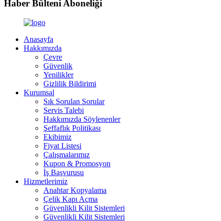
Haber Bülteni Aboneliği
Anasayfa
Hakkımızda
Çevre
Güvenlik
Yenilikler
Gizlilik Bildirimi
Kurumsal
Sık Sorulan Sorular
Servis Talebi
Hakkımızda Söylenenler
Şeffaflık Politikası
Ekibimiz
Fiyat Listesi
Çalışmalarımız
Kupon & Promosyon
İş Başvurusu
Hizmetlerimiz
Anahtar Kopyalama
Çelik Kapı Açma
Güvenlikli Kilit Sistemleri
Güvenlikli Kilit Sistemleri