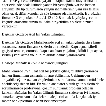
saatleri ve gece saatlerinde yaşanan kapıda kalma olaylarında da
eğer evinizde ocak üstünde yanan bir yemeğiniz var ise hemen
arayınız. Bu tip durumlarda yangın ihtimallerinin yanı sıra telafisi
olmayacak diğer konular da söz konusu olabilmektedir. Bu yüzden
firmamız 3 ekip olarak 8-4 / 4-12 / 12-8 olmak kaydıyla gecenin
kaçında ararsanız arayın mutlaka bir yetkilimiz sizlere hizmet
verecektir.
Bağcılar Göztepe Acil En Yakın Çilingirci
Bağcılar’da Göztepe Mahallesinde acil en yakın çilingir diye kime
sorarsanız sorun firmamız sizlerin emrindedir. Kapı açma, şifreli
geçiş sistemleri, otomobil kapısı anahtarı çoğaltma, kilitli kapı açma,
kırılmış kapı açma vb. durumlarında daima yanınızdayız.
Göztepe Mahallesi 7/24 Anahtarcı/Çilingirci
Mahallemizde 7/24 Saat acil bir şekilde çilingirci ihtiyaçlarınızda
hemen firmamızın uzmanlarını arayabilirsiniz. Çekinmeden
arayabileceğiniz uzman ekiplerimizin sorunlarınıza anında müdahele
edebileceği sizden biri. En yakın anahtarcı olarak gelin sizlerin de
sorunlarınızda profesyonel çözüm sunularak problem ortadan
kalksın. Bağcılar En Yakın Çilingir firmamız sizlere en iyi hizmeti
sunarken aynı zamanda sizlerin taleplerini anında karşılamak için
motorize ekiplerimizle hazır beklemekteyiz.