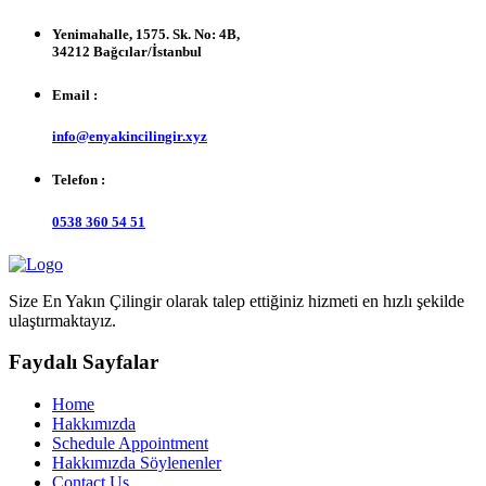
Yenimahalle, 1575. Sk. No: 4B,
34212 Bağcılar/İstanbul
Email :
info@enyakincilingir.xyz
Telefon :
0538 360 54 51
Size En Yakın Çilingir olarak talep ettiğiniz hizmeti en hızlı şekilde
ulaştırmaktayız.
Faydalı Sayfalar
Home
Hakkımızda
Schedule Appointment
Hakkımızda Söylenenler
Contact Us