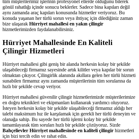
tüm müşterilerimiz işlerinin profesyonel ellerde olduğunu bilerek
gönül rahatlığı içinde sonucu beklerler. Sadece bina kapıları değil
aynı zamanda araç kapıları konusunda hizmetler veriyoruz. Bu
konuda yaşanan her türlü sorun veya ihtiyaç için dilediğiniz zaman
bize ulaşarak
Hürriyet mahallesi en yakın çilingir
hizmetlerimizden faydalanabilirsiniz.
Hürriyet Mahallesinde En Kaliteli
Çilingir Hizmetleri
Hürriyet mahallesi gibi geniş bir alanda herkesin kolay bir şekilde
ulaşabileceği firmamız sayesinde artık kilitler veya kapılar bir sorun
olmaktan çıkıyor. Çilingirlik alanında akıllara gelen her türlü hizmeti
sunabilen firmamız aynı zamanda müşterilerinin tüm sorularına da
hızlı bir şekilde cevap veriyor.
Hürriyet mahallesi güvenilir çilingir hizmetlerimizde müşterilerimize
en doğru teknikleri ve ekipmanları kullanarak yardımcı oluyoruz.
İsteyen herkesin kolay bir şekilde ulaşabileceği firmamız aldığı her
talebi maksimum hız ile karşılamak için gerekli her türlü deneyim ve
olanağa sahip. Bu sayede her türlü işlemi kolay bir şekilde
tamamlayarak tüm soruları hızlı bir şekilde çözüyoruz. Sizde
Bahçelievler Hürriyet mahallesinde en kaliteli çilingir
hizmetleri
için bizi tercih edin ve rahat edin.