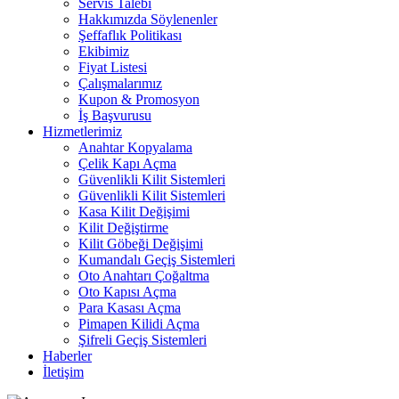
Servis Talebi
Hakkımızda Söylenenler
Şeffaflık Politikası
Ekibimiz
Fiyat Listesi
Çalışmalarımız
Kupon & Promosyon
İş Başvurusu
Hizmetlerimiz
Anahtar Kopyalama
Çelik Kapı Açma
Güvenlikli Kilit Sistemleri
Güvenlikli Kilit Sistemleri
Kasa Kilit Değişimi
Kilit Değiştirme
Kilit Göbeği Değişimi
Kumandalı Geçiş Sistemleri
Oto Anahtarı Çoğaltma
Oto Kapısı Açma
Para Kasası Açma
Pimapen Kilidi Açma
Şifreli Geçiş Sistemleri
Haberler
İletişim