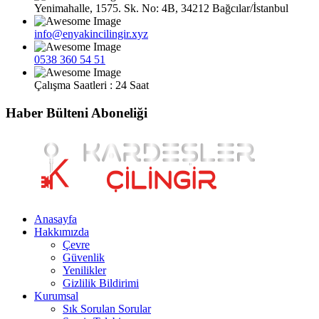
Yenimahalle, 1575. Sk. No: 4B, 34212 Bağcılar/İstanbul
info@enyakincilingir.xyz
0538 360 54 51
Çalışma Saatleri : 24 Saat
Haber Bülteni Aboneliği
Anasayfa
Hakkımızda
Çevre
Güvenlik
Yenilikler
Gizlilik Bildirimi
Kurumsal
Sık Sorulan Sorular