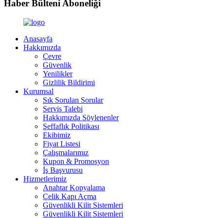
Haber Bülteni Aboneliği
Anasayfa
Hakkımızda
Çevre
Güvenlik
Yenilikler
Gizlilik Bildirimi
Kurumsal
Sık Sorulan Sorular
Servis Talebi
Hakkımızda Söylenenler
Şeffaflık Politikası
Ekibimiz
Fiyat Listesi
Çalışmalarımız
Kupon & Promosyon
İş Başvurusu
Hizmetlerimiz
Anahtar Kopyalama
Çelik Kapı Açma
Güvenlikli Kilit Sistemleri
Güvenlikli Kilit Sistemleri