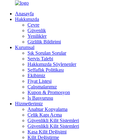
Anasayfa
Hakkımızda
Çevre
Güvenlik
Yenilikler
Gizlilik Bildirimi
Kurumsal
Sık Sorulan Sorular
Servis Talebi
Hakkımızda Söylenenler
Şeffaflık Politikası
Ekibimiz
Fiyat Listesi
Çalışmalarımız
Kupon & Promosyon
İş Başvurusu
Hizmetlerimiz
Anahtar Kopyalama
Çelik Kapı Açma
Güvenlikli Kilit Sistemleri
Güvenlikli Kilit Sistemleri
Kasa Kilit Değişimi
Kilit Değiştirme