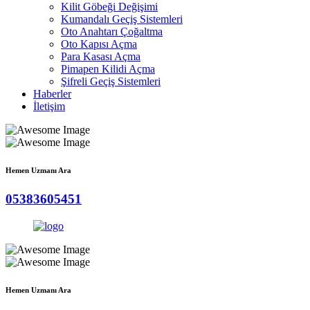
Kilit Göbeği Değişimi
Kumandalı Geçiş Sistemleri
Oto Anahtarı Çoğaltma
Oto Kapısı Açma
Para Kasası Açma
Pimapen Kilidi Açma
Şifreli Geçiş Sistemleri
Haberler
İletişim
Hemen Uzmanı Ara
05383605451
Hemen Uzmanı Ara