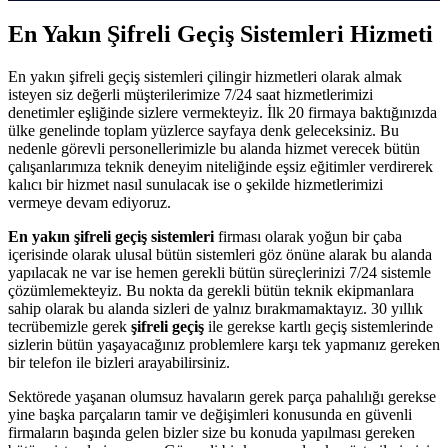
En Yakın Şifreli Geçiş Sistemleri Hizmeti
En yakın şifreli geçiş sistemleri çilingir hizmetleri olarak almak
isteyen siz değerli müşterilerimize 7/24 saat hizmetlerimizi
denetimler eşliğinde sizlere vermekteyiz. İlk 20 firmaya baktığınızda
ülke genelinde toplam yüzlerce sayfaya denk geleceksiniz. Bu
nedenle görevli personellerimizle bu alanda hizmet verecek bütün
çalışanlarımıza teknik deneyim niteliğinde eşsiz eğitimler verdirerek
kalıcı bir hizmet nasıl sunulacak ise o şekilde hizmetlerimizi
vermeye devam ediyoruz.
En yakın şifreli geçiş sistemleri
firması olarak yoğun bir çaba
içerisinde olarak ulusal bütün sistemleri göz önüne alarak bu alanda
yapılacak ne var ise hemen gerekli bütün süreçlerinizi 7/24 sistemle
çözümlemekteyiz. Bu nokta da gerekli bütün teknik ekipmanlara
sahip olarak bu alanda sizleri de yalnız bırakmamaktayız. 30 yıllık
tecrübemizle gerek
şifreli geçiş
ile gerekse kartlı geçiş sistemlerinde
sizlerin bütün yaşayacağınız problemlere karşı tek yapmanız gereken
bir telefon ile bizleri arayabilirsiniz.
Sektörede yaşanan olumsuz havaların gerek parça pahalılığı gerekse
yine başka parçaların tamir ve değişimleri konusunda en güvenli
firmaların başında gelen bizler size bu konuda yapılması gereken