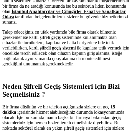
bütün sistemleri sunarız. Göreceli bir kavram olarak müşterilerimizin
bir firma da ne aradığı konusunda ise bu sektörün lideri konusunda
olan
İstanbul Anahtarcılar ve Çilingirler Esnaf ve Sanatkarlar
Odası
tarafından belgelendirilerek sizlere bu güvenle hizmetlerimizi
sunarız.
Talep edeceğiniz en ufak yardımda bile firma olarak bilmeniz
gerekenler ise kartlı şifreli geçiş sisteminde kullanılmakta olan
cihazlar ile turnikelere, kapılara ve hatta bariyerlere bile tetik
verilebilirken, kartlı
şifreli geçiş sistemi
ile kapılara tetik vermek için
öncelikle tercih edilecek olan cihazın kapının giriş alanına, isteğe
bağlı olarak aynı zamanda çıkış alanına da monte edilmesi
gerektiğini unutmamak gerekmektedir.
Neden Şifreli Geçiş Sistemleri için Bizi
Seçmelisiniz ?
Bir firma düşünün ve bir telefon açtığınızda sizlere en geç
15
dakika
içerisinde hizmet alabileceğiniz durumda lokasyonunuzda
olacak. İşte bu konuda inanın başka bir firmaya bakmadan geçiş
sistemleriniz için hemen bizleri tercih etmelisiniz diyebiliriz. Bu
noktada sektörel olarak en yakın şifreli geçiş sistemleri için sizlere