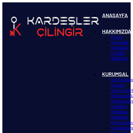
ANASAYFA
HAKKIMIZDA
Çevre
Güvenlik
Yenilikler
Gizlilik
Bildirimi
KURUMSAL
Sık Sorula
Sorular
Servis Tale
Hakkımızd
Söylenenle
Şeffaflık
Politikası
Ekibimiz
Fiyat Listes
Çalışmalar