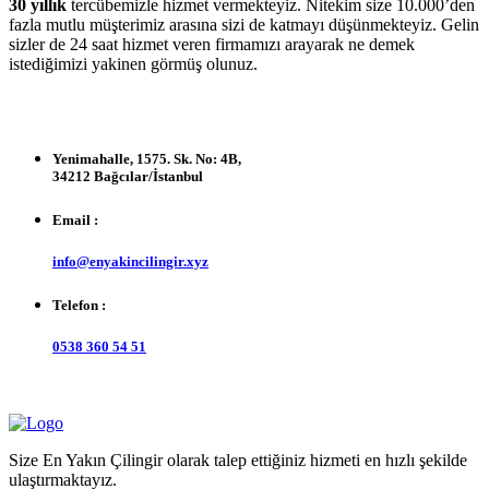
30 yıllık
tercübemizle hizmet vermekteyiz. Nitekim size 10.000’den
fazla mutlu müşterimiz arasına sizi de katmayı düşünmekteyiz. Gelin
sizler de 24 saat hizmet veren firmamızı arayarak ne demek
istediğimizi yakinen görmüş olunuz.
Yenimahalle, 1575. Sk. No: 4B,
34212 Bağcılar/İstanbul
Email :
info@enyakincilingir.xyz
Telefon :
0538 360 54 51
Size En Yakın Çilingir olarak talep ettiğiniz hizmeti en hızlı şekilde
ulaştırmaktayız.