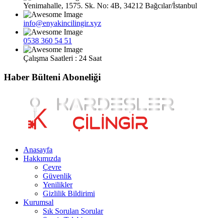
Yenimahalle, 1575. Sk. No: 4B, 34212 Bağcılar/İstanbul
info@enyakincilingir.xyz
0538 360 54 51
Çalışma Saatleri : 24 Saat
Haber Bülteni Aboneliği
Anasayfa
Hakkımızda
Çevre
Güvenlik
Yenilikler
Gizlilik Bildirimi
Kurumsal
Sık Sorulan Sorular