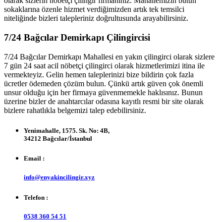
olarak sizlerin nöbetçi çilingir firmanınız. Mahallemizin bütün
sokaklarına özenle hizmet verdiğimizden artık tek temsilci
niteliğinde bizleri talepleriniz doğrultusunda arayabilirsiniz.
7/24 Bağcılar Demirkapı Çilingircisi
7/24 Bağcılar Demirkapı Mahallesi en yakın çilingirci olarak sizlere
7 gün 24 saat acil nöbetçi çilingirci olarak hizmetlerimizi itina ile
vermekteyiz. Gelin hemen taleplerinizi bize bildirin çok fazla
ücretler ödemeden çözüm bulun. Çünkü artık güven çok önemli
unsur olduğu için her firmaya güvenmemekle haklısınız. Bunun
üzerine bizler de anahtarcılar odasına kayıtlı resmi bir site olarak
bizlere rahatlıkla belgemizi talep edebilirsiniz.
Yenimahalle, 1575. Sk. No: 4B,
34212 Bağcılar/İstanbul
Email :
info@enyakincilingir.xyz
Telefon :
0538 360 54 51