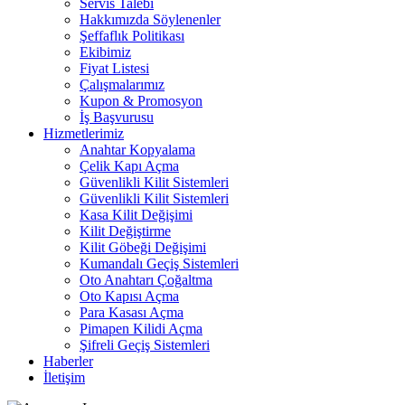
Servis Talebi
Hakkımızda Söylenenler
Şeffaflık Politikası
Ekibimiz
Fiyat Listesi
Çalışmalarımız
Kupon & Promosyon
İş Başvurusu
Hizmetlerimiz
Anahtar Kopyalama
Çelik Kapı Açma
Güvenlikli Kilit Sistemleri
Güvenlikli Kilit Sistemleri
Kasa Kilit Değişimi
Kilit Değiştirme
Kilit Göbeği Değişimi
Kumandalı Geçiş Sistemleri
Oto Anahtarı Çoğaltma
Oto Kapısı Açma
Para Kasası Açma
Pimapen Kilidi Açma
Şifreli Geçiş Sistemleri
Haberler
İletişim