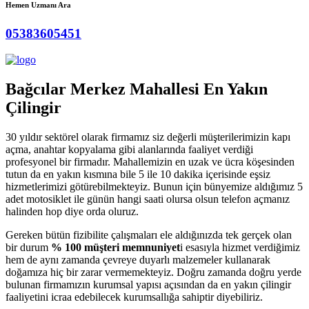
Hemen Uzmanı Ara
05383605451
Bağcılar Merkez Mahallesi En Yakın
Çilingir
30 yıldır sektörel olarak firmamız siz değerli müşterilerimizin kapı
açma, anahtar kopyalama gibi alanlarında faaliyet verdiği
profesyonel bir firmadır. Mahallemizin en uzak ve ücra köşesinden
tutun da en yakın kısmına bile 5 ile 10 dakika içerisinde eşsiz
hizmetlerimizi götürebilmekteyiz. Bunun için bünyemize aldığımız 5
adet motosiklet ile günün hangi saati olursa olsun telefon açmanız
halinden hop diye orda oluruz.
Gereken bütün fizibilite çalışmaları ele aldığınızda tek gerçek olan
bir durum
% 100 müşteri memnuniyet
i esasıyla hizmet verdiğimiz
hem de aynı zamanda çevreye duyarlı malzemeler kullanarak
doğamıza hiç bir zarar vermemekteyiz. Doğru zamanda doğru yerde
bulunan firmamızın kurumsal yapısı açısından da en yakın çilingir
faaliyetini icraa edebilecek kurumsallığa sahiptir diyebiliriz.