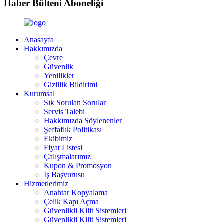
Haber Bülteni Aboneliği
Anasayfa
Hakkımızda
Çevre
Güvenlik
Yenilikler
Gizlilik Bildirimi
Kurumsal
Sık Sorulan Sorular
Servis Talebi
Hakkımızda Söylenenler
Şeffaflık Politikası
Ekibimiz
Fiyat Listesi
Çalışmalarımız
Kupon & Promosyon
İş Başvurusu
Hizmetlerimiz
Anahtar Kopyalama
Çelik Kapı Açma
Güvenlikli Kilit Sistemleri
Güvenlikli Kilit Sistemleri