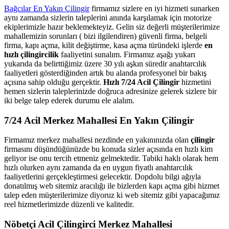
Bağcılar En Yakın Çilingir
firmamız sizlere en iyi hizmeti sunarken
aynı zamanda sizlerin taleplerini anında karşılamak için motorize
ekiplerimizle hazır beklemekteyiz. Gelin siz değerli müşterilerimize
mahallemizin sorunları ( bizi ilgilendiren) güvenli firma, belgeli
firma, kapı açma, kilit değiştirme, kasa açma türündeki işlerde
en
hızlı çilingircilik
faaliyetini sunalım. Firmamız aşağı yukarı
yukarıda da belirttiğimiz üzere 30 yılı aşkın süredir anahtarcılık
faaliyetleri gösterdiğinden artık bu alanda profesyonel bir bakış
açısına sahip olduğu gerçektir.
Hızlı 7/24 Acil Çilingir
hizmetini
hemen sizlerin taleplerinizde doğruca adresinize gelerek sizlere bir
iki belge talep ederek durumu ele alalım.
7/24 Acil Merkez Mahallesi En Yakın Çilingir
Firmamız merkez mahallesi nezdinde en yakınınızda olan
çilingir
firmasını düşündüğünüzde bu konuda sizler açısında en hızlı kim
geliyor ise onu tercih etmeniz gelmektedir. Tabiki haklı olarak hem
hızlı olurken aynı zamanda da en uygun fiyatlı anahtarcılık
faaliyetlerini gerçekleştirmesi gelecektir. Dopdolu bilgi ağıyla
donatılmış web sitemiz aracılığı ile bizlerden kapı açma gibi hizmet
talep eden müşterilerimize diyoruz ki web sitemiz gibi yapacağımız
reel hizmetlerimizde düzenli ve kalitedir.
Nöbetçi Acil Çilingirci Merkez Mahallesi