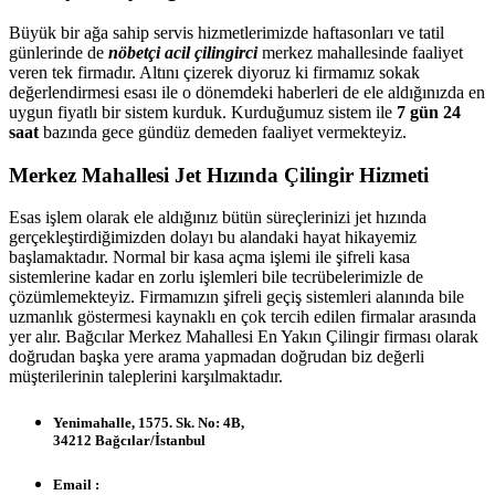
Büyük bir ağa sahip servis hizmetlerimizde haftasonları ve tatil
günlerinde de
nöbetçi acil çilingirci
merkez mahallesinde faaliyet
veren tek firmadır. Altını çizerek diyoruz ki firmamız sokak
değerlendirmesi esası ile o dönemdeki haberleri de ele aldığınızda en
uygun fiyatlı bir sistem kurduk. Kurduğumuz sistem ile
7 gün 24
saat
bazında gece gündüz demeden faaliyet vermekteyiz.
Merkez Mahallesi Jet Hızında Çilingir Hizmeti
Esas işlem olarak ele aldığınız bütün süreçlerinizi jet hızında
gerçekleştirdiğimizden dolayı bu alandaki hayat hikayemiz
başlamaktadır. Normal bir kasa açma işlemi ile şifreli kasa
sistemlerine kadar en zorlu işlemleri bile tecrübelerimizle de
çözümlemekteyiz. Firmamızın şifreli geçiş sistemleri alanında bile
uzmanlık göstermesi kaynaklı en çok tercih edilen firmalar arasında
yer alır. Bağcılar Merkez Mahallesi En Yakın Çilingir firması olarak
doğrudan başka yere arama yapmadan doğrudan biz değerli
müşterilerinin taleplerini karşılmaktadır.
Yenimahalle, 1575. Sk. No: 4B,
34212 Bağcılar/İstanbul
Email :