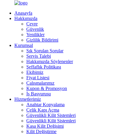
Anasayfa
Hakkımızda
Çevre
Güvenlik
Yenilikler
Gizlilik Bildirimi
Kurumsal
Sık Sorulan Sorular
Servis Talebi
Hakkımızda Söylenenler
Şeffaflık Politikası
Ekibimiz
Fiyat Listesi
Çalışmalarımız
Kupon & Promosyon
İş Başvurusu
Hizmetlerimiz
Anahtar Kopyalama
Çelik Kapı Açma
Güvenlikli Kilit Sistemleri
Güvenlikli Kilit Sistemleri
Kasa Kilit Değişimi
Kilit Değiştirme