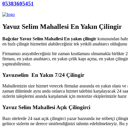
05383605451
Yavuz Selim Mahallesi En Yakın Çilingir
Bağcılar Yavuz Selim Mahallesi En yakın çilingir
konusundan bahse
en hızlı çilingir hizmetini alabileceğiniz tek yetkili anahtarcı olduğun
Firmamızı arayabileceğiniz bir zaman kısıtlaması olmamakla birlikte
firması, en yakın
anahtarcı, en yakın çelik kapı açma, en
yakın çilingi
yaptırabilirsiniz.
Yavuzselim En Yakın 7/24 Çilingir
Mahallemizin size hizmet verecek firmalar arasında en yakın olanı ve a
zaman diliminde aynı anda onlarca hizmet talebini karşılayacak 24 saat
sizlerin taleplerini anında karşılamak için motorize ekiplerimizle hazı
Yavuz Selim Mahallesi Açık Çilingirci
Bazı sitelerde 24 saat açık çilingirci yazar bazısında ise nöbetçi çili
gelince sizlerin ne derece sinirlendiğinizi tahmin edebilmekteyiz. Bu y