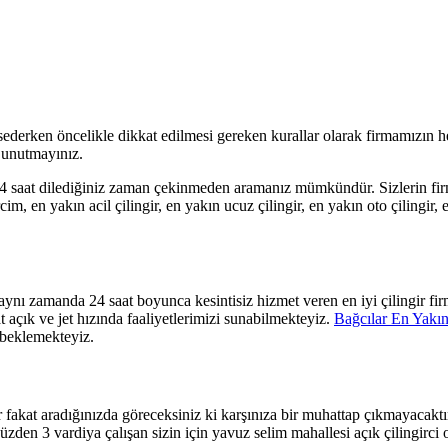
derken öncelikle dikkat edilmesi gereken kurallar olarak firmamızın h
u unutmayınız.
 24 saat dilediğiniz zaman çekinmeden aramanız mümkündür. Sizlerin fi
rcim, en yakın acil çilingir, en
yakın ucuz çilingir, en yakın oto çilingir,
ynı zamanda 24 saat boyunca kesintisiz hizmet veren en iyi çilingir firm
 açık ve jet hızında faaliyetlerimizi sunabilmekteyiz.
Bağcılar En Yakın
r beklemekteyiz.
ngir fakat aradığınızda göreceksiniz ki karşınıza bir muhattap çıkmayacak
üzden 3 vardiya çalışan sizin için yavuz selim mahallesi açık çilingirci