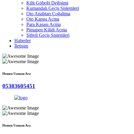
Kilit Göbeği Değişimi
Kumandalı Geçiş Sistemleri
Oto Anahtarı Çoğaltma
Oto Kapısı Açma
Para Kasası Açma
Pimapen Kilidi Açma
Şifreli Geçiş Sistemleri
Haberler
İletişim
Hemen Uzmanı Ara
05383605451
Hemen Uzmanı Ara