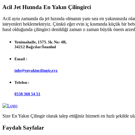
Acil Jet Hızında En Yakın Çilingirci
Acil aynı zamanda da jet hızında olmanın yanı sıra en yakınınızda olan
isteyenleri beklemekteyiz. Çünkü eğer evin iç kısmında küçük bir bebek
hasıl olduğunda çilingirci denildiği zaman o zaman büyük önem arze
Yenimahalle, 1575. Sk. No: 4B,
34212 Bağcılar/İstanbul
Email :
info@enyakincilingir.xyz
Telefon :
0538 360 54 51
Size En Yakın Çilingir olarak talep ettiğiniz hizmeti en hızlı şekilde ul
Faydalı Sayfalar