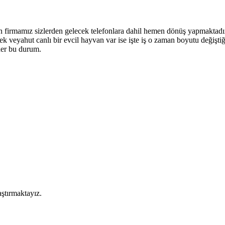
 firmamız sizlerden gelecek telefonlara dahil hemen dönüş yapmaktadır. 
 veyahut canlı bir evcil hayvan var ise işte iş o zaman boyutu değiştiği
der bu durum.
aştırmaktayız.