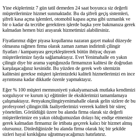
Yine ekiplerimiz 7 gün tatil demeden 24 saat boyunca siz değerli
müşterilerimize hizmet sunmaktadır. Bu da şifreli geçiş sistemleri,
şifreli kasa açma işlemleri, otomobil kapası açma gibi uzmanlık ve
bir o kadar da tecrübe gerektiren işlerde başka yere bakmanıza gerek
kalmadan hemen bizi arayarak hizmetimizi alabilirsiniz.
Fiyatlarımız diğer piyasa koşullarına nazaran gayet makul düzeyde
olmasına rağmen firma olarak zaman zaman indirimli çilingir
fiyatları / kampanyası gerçekleştirerek bütün ihtiyaç duyan
müşterilerimize fayda sağlamaktayız. Evet Yenimahalle en yakın
çilingir diye bir arama yaptığınızda firmamızın kalitesi ile doğrudan
karşılaşacağınız kesinidir. Bu yüzden de gerek web sitemizin
kalitesini gerekse müşteri işlerimizdeki kaliteli hizmetlerimizi en ince
ayrıntısına kadar dikkatle özenle yapmaktayız.
Eğer % 100 müşteri memnuniyeti yakalyamazsak mutlaka kendimizi
sorguluyor ve kurum içi eğitimler ile eksiklerimizi tamamlamaya
çalışmaktayız. #enyakınçilingiryenimahalle olarak gelin sizlere de bu
profesyonel çilingircilik faaliyetlerimizi vererek kaliteli bir süreç
yönetelim. Görüldüğü üzere bu alanda firma olarak siz değerli
müşterilerimize en yakın olduğumuzdan dolayı hiç endişe etmenize
gerek kalmadan firmamız ile irtibata geçerek kalıcı bir hizmet almış
olursunuz. Dinlediğinizde bu alanda firma olarak hiç bir şekilde
sizleri hayal kırıklığına uğratmayacağımızı hatırlatırız.