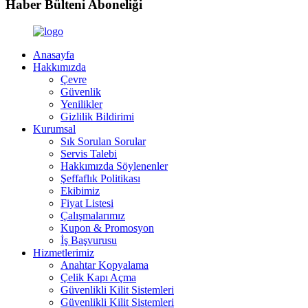
Haber Bülteni Aboneliği
Anasayfa
Hakkımızda
Çevre
Güvenlik
Yenilikler
Gizlilik Bildirimi
Kurumsal
Sık Sorulan Sorular
Servis Talebi
Hakkımızda Söylenenler
Şeffaflık Politikası
Ekibimiz
Fiyat Listesi
Çalışmalarımız
Kupon & Promosyon
İş Başvurusu
Hizmetlerimiz
Anahtar Kopyalama
Çelik Kapı Açma
Güvenlikli Kilit Sistemleri
Güvenlikli Kilit Sistemleri