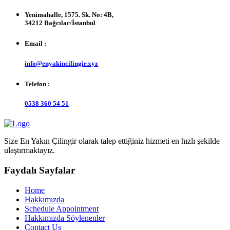
Yenimahalle, 1575. Sk. No: 4B,
34212 Bağcılar/İstanbul
Email :
info@enyakincilingir.xyz
Telefon :
0538 360 54 51
Size En Yakın Çilingir olarak talep ettiğiniz hizmeti en hızlı şekilde
ulaştırmaktayız.
Faydalı Sayfalar
Home
Hakkımızda
Schedule Appointment
Hakkımızda Söylenenler
Contact Us