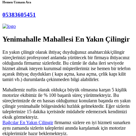
Hemen Uzmanı Ara
05383605451
Yenimahalle Mahallesi En Yakın Çilingir
En yakın çilingir olarak ihtiyaç duyduğunuz anahtarcılık/çilingir
süreçlerinizi profesyonel anlamda yürütecek bir firmaya ihtiyacınız
olduğunda firmamız sizlerledir. Bu cümle ile daha ileri seviyede
hizmet almak isteyen kurumsal müşterilerimiz ise hemen bir telefon
açarak ihtiyaç duydukları ( kapı açma, kasa açma, çelik kapı kilit
tamiri vb.) durumlarda çekinmeden bilgi alabilirler.
Mahallemiz nufüs olarak oldukça büyük olmasına karşın 5 kişilik
motorize ekibimiz ile % 100 başarılı süreç yürütmekteyiz. Bu
süreçlerimizde de en hassas olduğumuz konuların başında en yakın
çilingir yenimahalle bölgesindeki hızlılık gelmektedir. Eğer sizlerin
taleplerinize 15 dakika içerisinde müdahele edemezsek kendimizi
eksik görmekteyiz.
Bağcılar En Yakın Çilingir
firmamız sizlere en iyi hizmeti sunarken
aynı zamanda sizlerin taleplerini anında karşılamak için motorize
ekiplerimizle hazır beklemekteyiz.