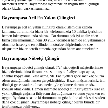
hizmetleri sizlere Bayrampaşa ilçemizde en uygun fiyatlı çilingir
olarak bizden başkası sunamaz.
Bayrampaşa Acil En Yakın Çilingirci
Bayrampaşa acil en yakın çilingirci olarak istem dışı kapıda
kalmanız durumunda bizler bir telefonunuzda 10 dakika içerisinde
hemen lokasyonunuzda oluruz. Bu durumu çok iyi analiz eden
firma çalışanlarımızın hem 30 yıllık tecrübesi hem de en yakınınızda
olmamız hasebiyle en acilinden motorize ekiplerimiz de size
ulaşmamız bizleri tercih etmeniz açısından önem arz etmektedir.
Bayrampaşa Nöbetçi Çilingir
Bayrampaşa nöbetçi çilingir olarak 7/24 siz değerli müşterilerimize
hizmetlerimizi itina ile sunarız. sunmuş ol faaliyet kapı açma,
anahtar kopyalama, kasa açma, vb. Faaliyetleri gece saat kaç olursa
olsun aradığınızda hemen gerçekleştiririz. Bazen müşterilerimiz tatil
dönüşü gece saatleri olması nedeniyle çekinme durumları söz
konusu olmaktadır. Hemen internete nöbetçi çilingir yazarak size en
yakın çilingir çağırma ihtiyacını duyduğunuzu ve bunu yaparken en
uygun fiyatlara o saatte ki durumunuzu göz önüne alarak sizi sizden
daha çok düşünen Bayrampaşa nöbetçi çilingir olarak burada bir
telefonunuzu bekliyoruz.