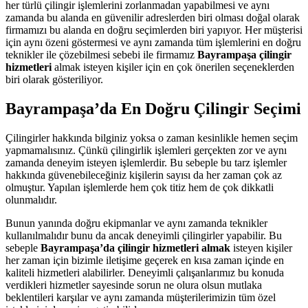
her türlü çilingir işlemlerini zorlanmadan yapabilmesi ve aynı
zamanda bu alanda en güvenilir adreslerden biri olması doğal olarak
firmamızı bu alanda en doğru seçimlerden biri yapıyor. Her müşterisi
için aynı özeni göstermesi ve aynı zamanda tüm işlemlerini en doğru
teknikler ile çözebilmesi sebebi ile firmamız
Bayrampaşa çilingir
hizmetleri
almak isteyen kişiler için en çok önerilen seçeneklerden
biri olarak gösteriliyor.
Bayrampaşa’da En Doğru Çilingir Seçimi
Çilingirler hakkında bilginiz yoksa o zaman kesinlikle hemen seçim
yapmamalısınız. Çünkü çilingirlik işlemleri gerçekten zor ve aynı
zamanda deneyim isteyen işlemlerdir. Bu sebeple bu tarz işlemler
hakkında güvenebileceğiniz kişilerin sayısı da her zaman çok az
olmuştur. Yapılan işlemlerde hem çok titiz hem de çok dikkatli
olunmalıdır.
Bunun yanında doğru ekipmanlar ve aynı zamanda teknikler
kullanılmalıdır bunu da ancak deneyimli çilingirler yapabilir. Bu
sebeple
Bayrampaşa’da çilingir hizmetleri almak
isteyen kişiler
her zaman için bizimle iletişime geçerek en kısa zaman içinde en
kaliteli hizmetleri alabilirler. Deneyimli çalışanlarımız bu konuda
verdikleri hizmetler sayesinde sorun ne olura olsun mutlaka
beklentileri karşılar ve aynı zamanda müşterilerimizin tüm özel