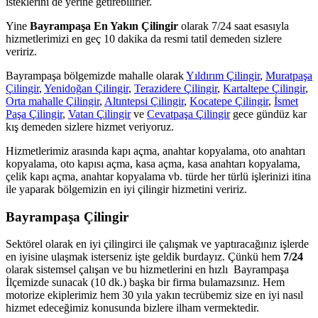
isteklerini de yerine getirebilirler.
Yine
Bayrampaşa En Yakın Çilingir
olarak 7/24 saat esasıyla
hizmetlerimizi en geç 10 dakika da resmi tatil demeden sizlere
veririz.
Bayrampaşa bölgemizde mahalle olarak
Yıldırım Çilingir
,
Muratpaşa
Çilingir
,
Yenidoğan Çilingir
,
Terazidere Çilingir
,
Kartaltepe Çilingir
,
Orta mahalle Çilingir
,
Altıntepsi Çilingir
,
Kocatepe Çilingir
,
İsmet
Paşa Çilingir
,
Vatan Çilingir
ve
Cevatpaşa Çilingir
gece gündüz kar
kış demeden sizlere hizmet veriyoruz.
Hizmetlerimiz arasında kapı açma, anahtar kopyalama, oto anahtarı
kopyalama, oto kapısı açma, kasa açma, kasa anahtarı kopyalama,
çelik kapı açma, anahtar kopyalama vb. türde her türlü işlerinizi itina
ile yaparak bölgemizin en iyi çilingir hizmetini veririz.
Bayrampaşa Çilingir
Sektörel olarak en iyi çilingirci ile çalışmak ve yaptıracağınız işlerde
en iyisine ulaşmak isterseniz işte geldik burdayız. Çünkü hem
7/24
olarak sistemsel çalışan ve bu hizmetlerini en hızlı Bayrampaşa
İlçemizde sunacak (10 dk.) başka bir firma bulamazsınız. Hem
motorize ekiplerimiz hem 30 yıla yakın tecrübemiz size en iyi nasıl
hizmet edeceğimiz konusunda bizlere ilham vermektedir.