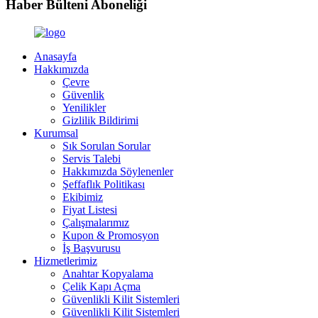
Haber Bülteni Aboneliği
Anasayfa
Hakkımızda
Çevre
Güvenlik
Yenilikler
Gizlilik Bildirimi
Kurumsal
Sık Sorulan Sorular
Servis Talebi
Hakkımızda Söylenenler
Şeffaflık Politikası
Ekibimiz
Fiyat Listesi
Çalışmalarımız
Kupon & Promosyon
İş Başvurusu
Hizmetlerimiz
Anahtar Kopyalama
Çelik Kapı Açma
Güvenlikli Kilit Sistemleri
Güvenlikli Kilit Sistemleri