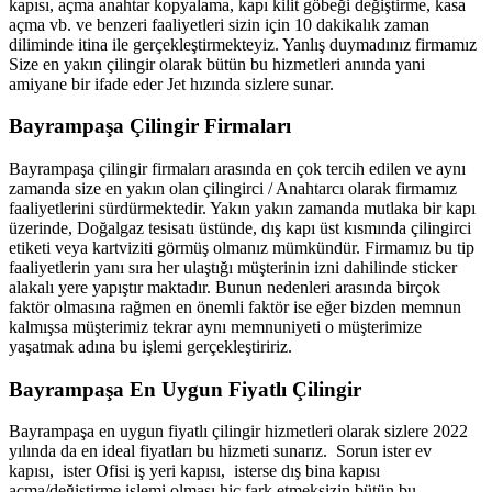
kapısı, açma anahtar kopyalama, kapı kilit göbeği değiştirme, kasa
açma vb. ve benzeri faaliyetleri sizin için 10 dakikalık zaman
diliminde itina ile gerçekleştirmekteyiz. Yanlış duymadınız firmamız
Size en yakın çilingir olarak bütün bu hizmetleri anında yani
amiyane bir ifade eder Jet hızında sizlere sunar.
Bayrampaşa Çilingir Firmaları
Bayrampaşa çilingir firmaları arasında en çok tercih edilen ve aynı
zamanda size en yakın olan çilingirci / Anahtarcı olarak firmamız
faaliyetlerini sürdürmektedir. Yakın yakın zamanda mutlaka bir kapı
üzerinde, Doğalgaz tesisatı üstünde, dış kapı üst kısmında çilingirci
etiketi veya kartviziti görmüş olmanız mümkündür. Firmamız bu tip
faaliyetlerin yanı sıra her ulaştığı müşterinin izni dahilinde sticker
alakalı yere yapıştır maktadır. Bunun nedenleri arasında birçok
faktör olmasına rağmen en önemli faktör ise eğer bizden memnun
kalmışsa müşterimiz tekrar aynı memnuniyeti o müşterimize
yaşatmak adına bu işlemi gerçekleştiririz.
Bayrampaşa En Uygun Fiyatlı Çilingir
Bayrampaşa en uygun fiyatlı çilingir hizmetleri olarak sizlere 2022
yılında da en ideal fiyatları bu hizmeti sunarız. Sorun ister ev
kapısı, ister Ofisi iş yeri kapısı, isterse dış bina kapısı
açma/değiştirme işlemi olması hiç fark etmeksizin bütün bu