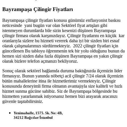
Bayrampaşa Çilingir Fiyatları
Bayrampaşa çilingir fiyatları konusu günümüz enflasyonist baskısı
neticesinde yani bugün var olan Sektörel fiyat artışları gibi
istenmeyen durumlarda bile sizin kesenizi düşünen Bayrampaşa
çilingir firması olarak karşınızdayız. Çilingir fiyatlarını en küçük kar
oranlarıyla sizlere bu hizmeti vererek daha iyi bir sizden biri esnaf
olarak çalışmalarımızı sürdürmekteyiz. 2022 çilingir fiyatları için
güncellenen Bu tabloyu öğrenmenin tek bir yolu olduğunu bunun da
hemen sizi sizden daha fazla düşünen Bayrampaşa en yakın çilingir
olarak bizlere telefon açmanızı bekliyoruz.
Sonuç olarak sektörel bağlamda duruma baktığnızda ilçemizin lider
firmasıyız. Bunun yanında nöbetçi acil çilingir 7/24 olarak ilçemizin
bütün mahallelerine itina ile hizmetlerimiz vermekteyiz. Çilingir
konusunda deneyimli firma olmanın avantajıyla size kaliteli ve hızlı
hizmet sunma gücüne sahibiz. Siz de Bayrampaşa bölgesinde bu
hizmetten yararlanmak istiyorsanız hemen bizi arayarak aracınızı
güvenle taşıtabilirsiniz.
Yenimahalle, 1575. Sk. No: 4B,
34212 Bağcılar/İstanbul