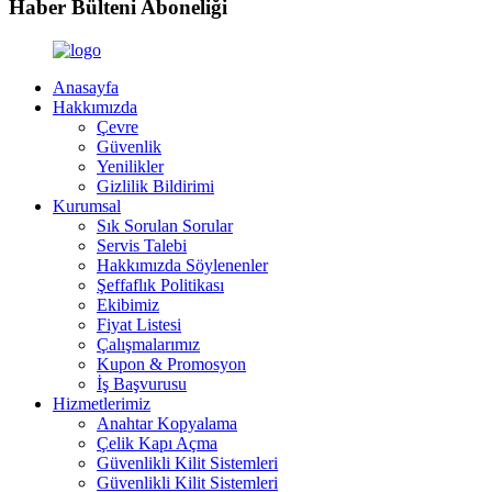
Haber Bülteni Aboneliği
Anasayfa
Hakkımızda
Çevre
Güvenlik
Yenilikler
Gizlilik Bildirimi
Kurumsal
Sık Sorulan Sorular
Servis Talebi
Hakkımızda Söylenenler
Şeffaflık Politikası
Ekibimiz
Fiyat Listesi
Çalışmalarımız
Kupon & Promosyon
İş Başvurusu
Hizmetlerimiz
Anahtar Kopyalama
Çelik Kapı Açma
Güvenlikli Kilit Sistemleri
Güvenlikli Kilit Sistemleri