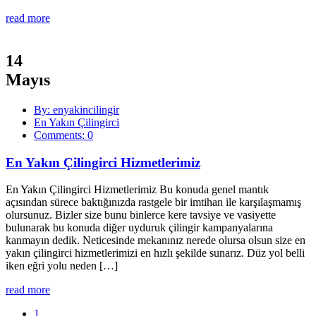
read more
14
Mayıs
By: enyakincilingir
En Yakın Çilingirci
Comments: 0
En Yakın Çilingirci Hizmetlerimiz
En Yakın Çilingirci Hizmetlerimiz Bu konuda genel mantık
açısından sürece baktığınızda rastgele bir imtihan ile karşılaşmamış
olursunuz. Bizler size bunu binlerce kere tavsiye ve vasiyette
bulunarak bu konuda diğer uyduruk çilingir kampanyalarına
kanmayın dedik. Neticesinde mekanınız nerede olursa olsun size en
yakın çilingirci hizmetlerimizi en hızlı şekilde sunarız. Düz yol belli
iken eğri yolu neden […]
read more
1