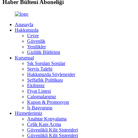
Haber Bülteni Aboneliği
Anasayfa
Hakkımızda
Çevre
Güvenlik
Yenilikler
Gizlilik Bildirimi
Kurumsal
Sık Sorulan Sorular
Servis Talebi
Hakkımızda Söylenenler
Şeffaflık Politikası
Ekibimiz
Fiyat Listesi
Çalışmalarımız
Kupon & Promosyon
İş Başvurusu
Hizmetlerimiz
Anahtar Kopyalama
Çelik Kapı Açma
Güvenlikli Kilit Sistemleri
Güvenlikli Kilit Sistemleri