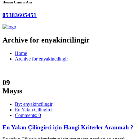
Hemen Uzmanı Ara
05383605451
Archive for enyakincilingir
Home
Archive for enyakincilingir
09
Mayıs
By: enyakincilingir
En Yakın Çilingirci
Comments: 0
En Yakın Çilingirci için Hangi Kriterler Aranmalı ?