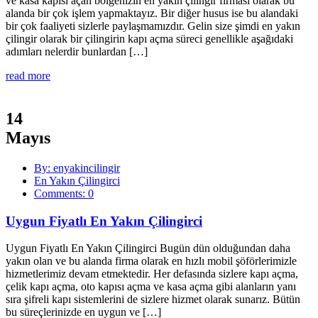
ve kasa kapısı açan bölgenizin en yakın çilingir firması olarak bu
alanda bir çok işlem yapmaktayız. Bir diğer husus ise bu alandaki
bir çok faaliyeti sizlerle paylaşmamızdır. Gelin size şimdi en yakın
çilingir olarak bir çilingirin kapı açma süreci genellikle aşağıdaki
adımları nelerdir bunlardan […]
read more
14
Mayıs
By: enyakincilingir
En Yakın Çilingirci
Comments: 0
Uygun Fiyatlı En Yakın Çilingirci
Uygun Fiyatlı En Yakın Çilingirci Bugün dün olduğundan daha
yakın olan ve bu alanda firma olarak en hızlı mobil şöförlerimizle
hizmetlerimiz devam etmektedir. Her defasında sizlere kapı açma,
çelik kapı açma, oto kapısı açma ve kasa açma gibi alanların yanı
sıra şifreli kapı sistemlerini de sizlere hizmet olarak sunarız. Bütün
bu süreçlerinizde en uygun ve […]