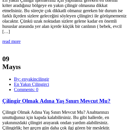
En yakın Çilingir işlemleriniz için yapmanız gereken en önemli
kriter aradığınız bölgeye en yakın çilingir olmasına dikkat
etmelisiniz. Bu süreçte çok dikkatli olmanız gereken bir durum ise
farklı ilçeden sizlere geleceğini söyleyen çilingirci ile görüşmemeniz
olacaktır. Çünkü uzak noktadan sizlere gelene kadar en önemli
hususlar arasında yer alan içerde küçük bir canlının ( bebek, evcil
[…]
read more
09
Mayıs
By: enyakincilingir
En Yakın Çilingirci
Comments: 0
Çilingir Olmak Adına Yaş Sınırı Mevcut Mu?
Çilingir Olmak Adına Yaş Sınırı Mevcut Mu? Anahtarınızı
unuttuğunuz için kapıda kalabilirsiniz. Bu gibi hallerde, en
yakınınızdaki çilingiri arayarak ondan yardım alabilirsiniz.
Çilingirlik; her geçen gün daha çok ilgi gören bir meslektir.