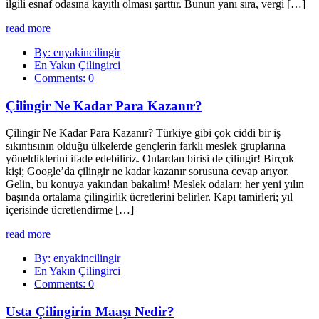
ilgili esnaf odasına kayıtlı olması şarttır. Bunun yanı sıra, vergi […]
read more
By: enyakincilingir
En Yakın Çilingirci
Comments: 0
Çilingir Ne Kadar Para Kazanır?
Çilingir Ne Kadar Para Kazanır? Türkiye gibi çok ciddi bir iş
sıkıntısının olduğu ülkelerde gençlerin farklı meslek gruplarına
yöneldiklerini ifade edebiliriz. Onlardan birisi de çilingir! Birçok
kişi; Google’da çilingir ne kadar kazanır sorusuna cevap arıyor.
Gelin, bu konuya yakından bakalım! Meslek odaları; her yeni yılın
başında ortalama çilingirlik ücretlerini belirler. Kapı tamirleri; yıl
içerisinde ücretlendirme […]
read more
By: enyakincilingir
En Yakın Çilingirci
Comments: 0
Usta Çilingirin Maaşı Nedir?