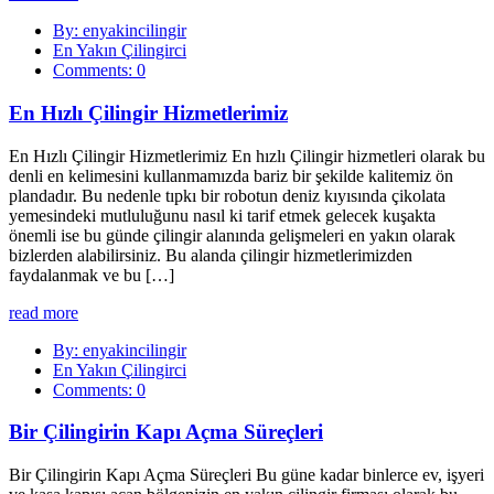
By: enyakincilingir
En Yakın Çilingirci
Comments: 0
En Hızlı Çilingir Hizmetlerimiz
En Hızlı Çilingir Hizmetlerimiz En hızlı Çilingir hizmetleri olarak bu
denli en kelimesini kullanmamızda bariz bir şekilde kalitemiz ön
plandadır. Bu nedenle tıpkı bir robotun deniz kıyısında çikolata
yemesindeki mutluluğunu nasıl ki tarif etmek gelecek kuşakta
önemli ise bu günde çilingir alanında gelişmeleri en yakın olarak
bizlerden alabilirsiniz. Bu alanda çilingir hizmetlerimizden
faydalanmak ve bu […]
read more
By: enyakincilingir
En Yakın Çilingirci
Comments: 0
Bir Çilingirin Kapı Açma Süreçleri
Bir Çilingirin Kapı Açma Süreçleri Bu güne kadar binlerce ev, işyeri