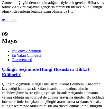
Zannedildiği gibi demode olmadığını söylemek gerekir. Bilhassa iş
bulmakta sıkıntı yaşayan gençlerin tercihi bu meslek olur. Çilingir
olmak isteyenlerin önünde uzun olmasa da […]
read more
09
Mayıs
By: enyakincilingir
En Yakın Çilingirci
Comments: 0
Çilingir Seçiminde Hangi Hususlara Dikkat
Edilmeli?
Çilingir Seçiminde Hangi Hususlara Dikkat Edilmeli? Anahtarını
kaybettiği için dışarıda kalan insanların imdadına tahmin
edebileceğiniz üzere çilingir yetişir. İnsanlar; dışarıda kalmanın
vermiş olduğu mağduriyet ile çilingir arayışına girerler. Bu noktada,
internette önlerine çıkan ilk çilingiri aramalarına rastlanır. Ancak,
çilingir seçiminde birtakım hususlara dikkat edilmelidir. Çilingirin