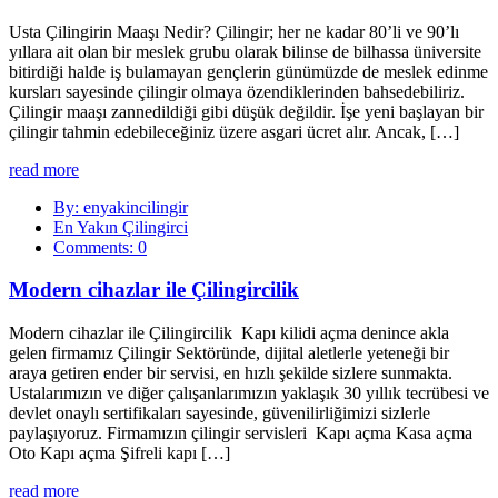
Usta Çilingirin Maaşı Nedir? Çilingir; her ne kadar 80’li ve 90’lı
yıllara ait olan bir meslek grubu olarak bilinse de bilhassa üniversite
bitirdiği halde iş bulamayan gençlerin günümüzde de meslek edinme
kursları sayesinde çilingir olmaya özendiklerinden bahsedebiliriz.
Çilingir maaşı zannedildiği gibi düşük değildir. İşe yeni başlayan bir
çilingir tahmin edebileceğiniz üzere asgari ücret alır. Ancak, […]
read more
By: enyakincilingir
En Yakın Çilingirci
Comments: 0
Modern cihazlar ile Çilingircilik
Modern cihazlar ile Çilingircilik Kapı kilidi açma denince akla
gelen firmamız Çilingir Sektöründe, dijital aletlerle yeteneği bir
araya getiren ender bir servisi, en hızlı şekilde sizlere sunmakta.
Ustalarımızın ve diğer çalışanlarımızın yaklaşık 30 yıllık tecrübesi ve
devlet onaylı sertifikaları sayesinde, güvenilirliğimizi sizlerle
paylaşıyoruz. Firmamızın çilingir servisleri Kapı açma Kasa açma
Oto Kapı açma Şifreli kapı […]
read more